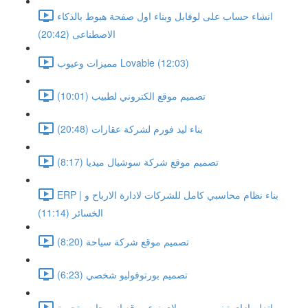
انشاء حساب على لوفابل وبناء اول صفحة هبوط بالذكاء
الاصطناعى (20:42)
مميزات وعيوب Lovable (12:03)
تصميم موقع الكتروني لطبيب (10:01)
بناء ليد فورم لشركة عقارات (20:48)
تصميم موقع شركة سوشيال ميديا (8:17)
ERP | بناء نظام محاسبي كامل للشركات لادارة الارباح و
الخسائر (11:14)
تصميم موقع شركة سياحة (8:20)
تصميم بورتوفوليو شخصي (6:23)
اتعلم ازاى تبني برومبت لاى نوع موقع انت حابه وتجربة