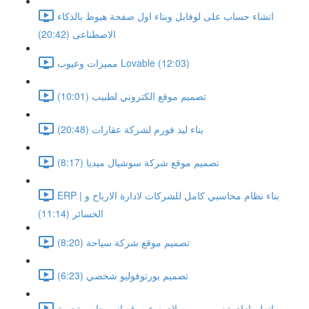
انشاء حساب على لوفابل وبناء اول صفحة هبوط بالذكاء
الاصطناعى (20:42)
مميزات وعيوب Lovable (12:03)
تصميم موقع الكتروني لطبيب (10:01)
بناء ليد فورم لشركة عقارات (20:48)
تصميم موقع شركة سوشيال ميديا (8:17)
ERP | بناء نظام محاسبي كامل للشركات لادارة الارباح و
الخسائر (11:14)
تصميم موقع شركة سياحة (8:20)
تصميم بورتوفوليو شخصي (6:23)
اتعلم ازاى تبني برومبت لاى نوع موقع انت حابه وتجربة