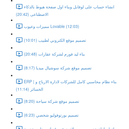
انشاء حساب على لوفابل وبناء اول صفحة هبوط بالذكاء
الاصطناعى (20:42)
مميزات وعيوب Lovable (12:03)
تصميم موقع الكتروني لطبيب (10:01)
بناء ليد فورم لشركة عقارات (20:48)
تصميم موقع شركة سوشيال ميديا (8:17)
ERP | بناء نظام محاسبي كامل للشركات لادارة الارباح و
الخسائر (11:14)
تصميم موقع شركة سياحة (8:20)
تصميم بورتوفوليو شخصي (6:23)
اتعلم ازاى تبني برومبت لاى نوع موقع انت حابه وتجربة