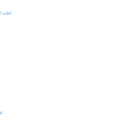
اعادة ا
اف