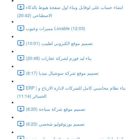
انشاء حساب على لوفابل وبناء اول صفحة هبوط بالذكاء
الاصطناعى (20:42)
مميزات وعيوب Lovable (12:03)
تصميم موقع الكتروني لطبيب (10:01)
بناء ليد فورم لشركة عقارات (20:48)
تصميم موقع شركة سوشيال ميديا (8:17)
ERP | بناء نظام محاسبي كامل للشركات لادارة الارباح و
الخسائر (11:14)
تصميم موقع شركة سياحة (8:20)
تصميم بورتوفوليو شخصي (6:23)
اتعلم ازاى تبني برومبت لاى نوع موقع انت حابه وتجربة